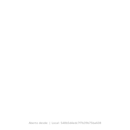
Aberto desde: | Local: 548b5d4edc7f7b39b75ba608