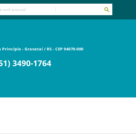
m Princípio
-
Gravataí
/
RS
- CEP
94070-000
51) 3490-1764