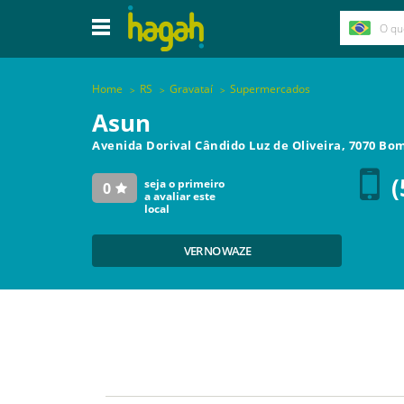
Home
RS
Gravataí
Supermercados
Asun
Avenida Dorival Cândido Luz de Oliveira, 7070 Bo
(
seja o primeiro
0
a avaliar este
local
VER NO WAZE