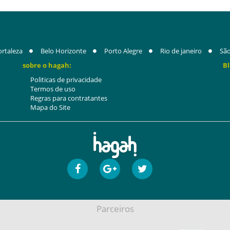
ortaleza
Belo Horizonte
Porto Alegre
Rio de janeiro
São
sobre o hagah:
Bl
Politicas de privacidade
Termos de uso
Regras para contratantes
Mapa do Site
Parceiros