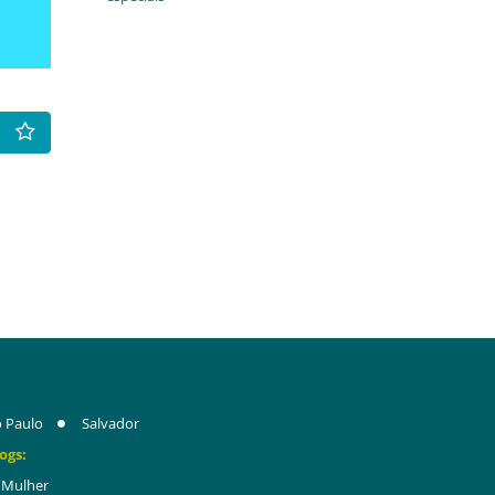
 Paulo
Salvador
ogs:
Mulher