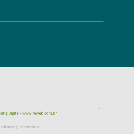
*
ting Digital - www.reweb.com.br
oadcasting Coporation.