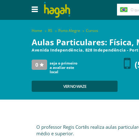
Home
RS
Porto Alegre
Cursos
Aulas Particulares: Física
Avenida Independência, 828 Independência
-
Port
(
seja o primeiro
0
a avaliar este
local
VER NO WAZE
O professor Regis Cortês realiza aulas particul
médio e superior.