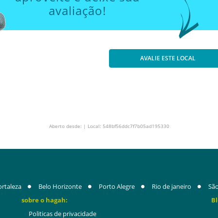
avaliação!
AVALIE ESTE LOCAL
Aberto desde: | Local: 548bf56ddc7f7b05ad195330
ortaleza
Belo Horizonte
Porto Alegre
Rio de janeiro
São
sobre o hagah:
Bl
Politicas de privacidade