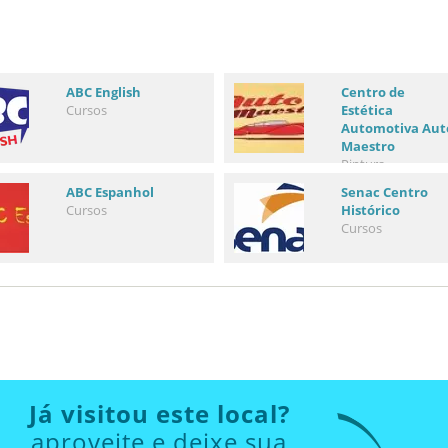
ABC English
Centro de
Cursos
Estética
Automotiva Aut
Maestro
Pintura
ABC Espanhol
Senac Centro
Cursos
Histórico
Cursos
Já visitou este local?
aproveite e deixe sua