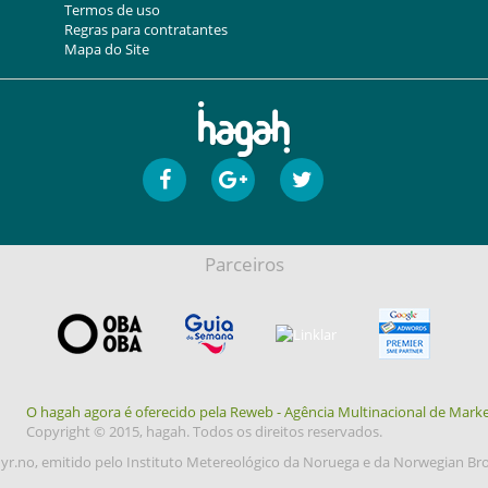
Termos de uso
Regras para contratantes
Mapa do Site
Parceiros
O hagah agora é oferecido pela Reweb - Agência Multinacional de Marke
Copyright © 2015, hagah. Todos os direitos reservados.
yr.no, emitido pelo Instituto Metereológico da Noruega e da Norwegian Br