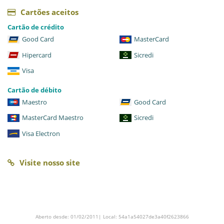
Cartões aceitos
Cartão de crédito
Good Card
MasterCard
Hipercard
Sicredi
Visa
Cartão de débito
Maestro
Good Card
MasterCard Maestro
Sicredi
Visa Electron
Visite nosso site
Aberto desde: 01/02/2011| Local: 54a1a54027de3a40f2623866