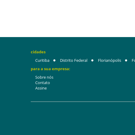
cidades
Curitiba
Distrito Federal
Florianópolis
F
para a sua empresa:
Sobre nós
Contato
Assine