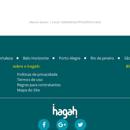
Aberto desde: | Local: 548b5f25dc7f7b395931c4a0
ortaleza
Belo Horizonte
Porto Alegre
Rio de janeiro
São
sobre o hagah:
Bl
Politicas de privacidade
Termos de uso
Regras para contratantes
Mapa do Site