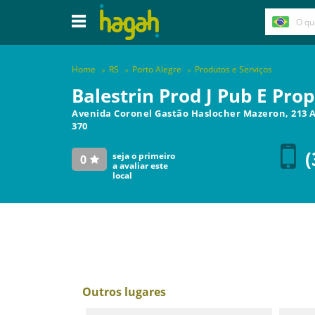
Home
RS
Porto Alegre
Produtos e Serviços
Balestrin Prod J Pub E Pro
Avenida Coronel Gastão Haslocher Mazeron, 213 
370
(
seja o primeiro
0
a avaliar este
local
Outros lugares