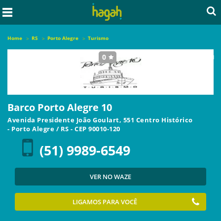
Home
RS
Porto Alegre
Turismo
0
seja o primeiro a avaliar este local
Barco Porto Alegre 10
Avenida Presidente João Goulart, 551 Centro Histórico
-
Porto Alegre
/
RS
- CEP
90010-120
(51) 9989-6549
VER NO WAZE
LIGAMOS PARA VOCÊ