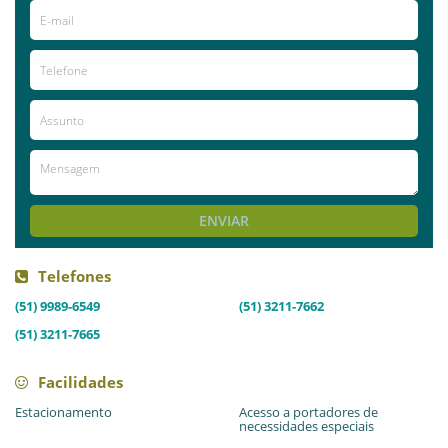
formaturas, eventos empresariais, entre
outros.
Já visitou este local?
aproveite e deixe sua avaliação!
Avaliações
AVALIE ESTE LOCAL
ENVIAR
Telefones
(51) 9989-6549
(51) 3211-7662
(51) 3211-7665
Facilidades
Estacionamento
Acesso a portadores de
necessidades especiais