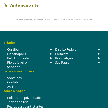
Visite nosso site
Aberto desde: Fevereiro/2007| Local: 548b40f6dc7f7b3829d0ecab
cidades
Curitiba
Distrito Federal
Florianópolis
Fortaleza
Belo Horizonte
Porto Alegre
Rio de janeiro
São Paulo
Salvador
para a sua empresa:
Sobre nós
Contato
Assine
sobre o hagah:
Politicas de privacidade
Termos de uso
Regras para contratantes