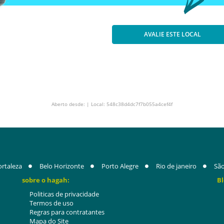
AVALIE ESTE LOCAL
Aberto desde: | Local: 548c38d4dc7f7b055a4cef4f
ortaleza
Belo Horizonte
Porto Alegre
Rio de janeiro
São
sobre o hagah:
Bl
Politicas de privacidade
Termos de uso
Regras para contratantes
Mapa do Site