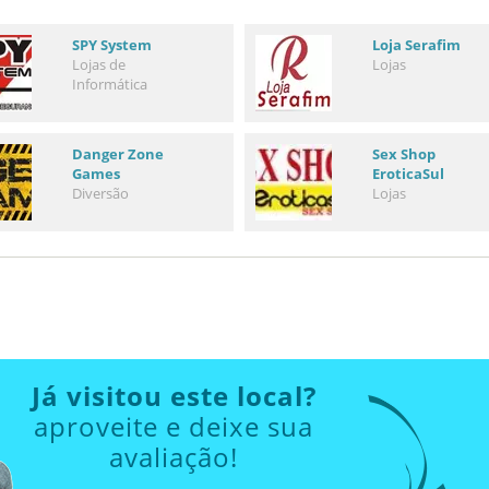
SPY System
Loja Serafim
Lojas de
Lojas
Informática
Danger Zone
Sex Shop
Games
EroticaSul
Diversão
Lojas
Já visitou este local?
aproveite e deixe sua
avaliação!