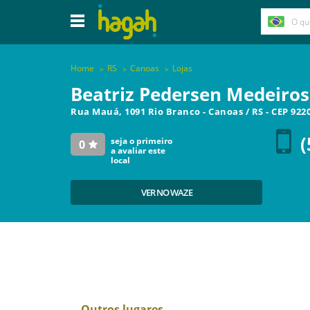
Home
RS
Canoas
Lojas
Beatriz Pedersen Medeiros
Rua Mauá, 1091 Rio Branco
-
Canoas
/
RS
- CEP
922
(
seja o primeiro
0
a avaliar este
local
VER NO WAZE
Outros lugares