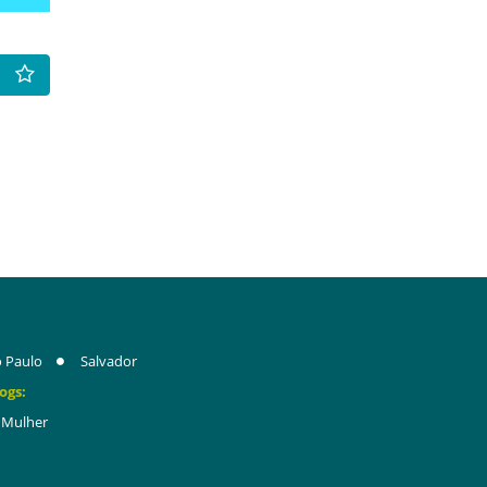
 Paulo
Salvador
ogs:
Mulher