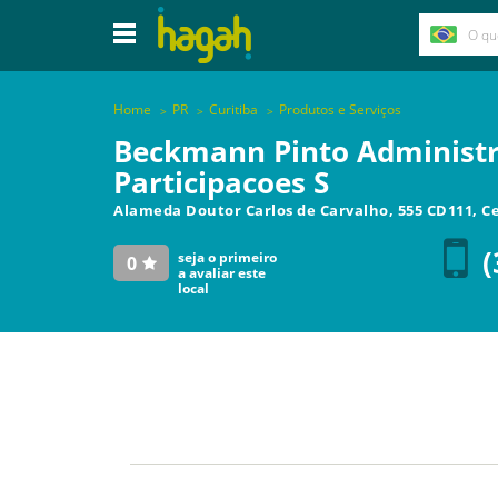
Home
PR
Curitiba
Produtos e Serviços
Beckmann Pinto Administr
Participacoes S
Alameda Doutor Carlos de Carvalho, 555 CD111, C
(
seja o primeiro
0
a avaliar este
local