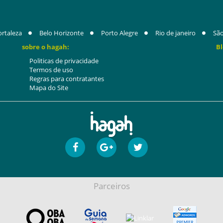
ortaleza
Belo Horizonte
Porto Alegre
Rio de janeiro
São
sobre o hagah:
Bl
Politicas de privacidade
Termos de uso
Regras para contratantes
Mapa do Site
Parceiros