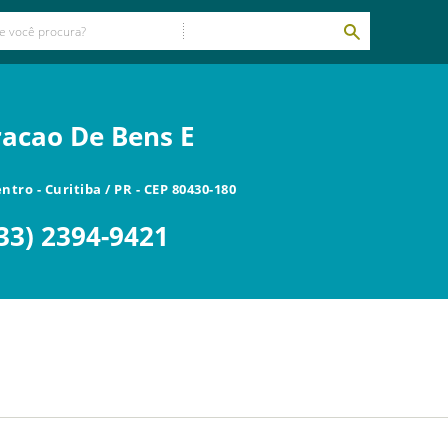
acao De Bens E
entro
-
Curitiba
/
PR
- CEP
80430-180
33) 2394-9421