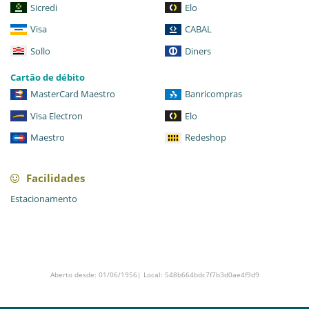
Sicredi
Elo
Visa
CABAL
Sollo
Diners
Cartão de débito
MasterCard Maestro
Banricompras
Visa Electron
Elo
Maestro
Redeshop
Facilidades
Estacionamento
Aberto desde: 01/06/1956| Local: 548b664bdc7f7b3d0ae4f9d9