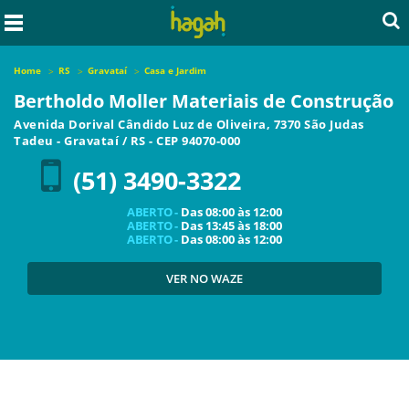
Home
RS
Gravataí
Casa e Jardim
Bertholdo Moller Materiais de Construção
Avenida Dorival Cândido Luz de Oliveira, 7370 São Judas
Tadeu
-
Gravataí
/
RS
- CEP
94070-000
(51) 3490-3322
ABERTO -
Das
08:00
às
12:00
ABERTO -
Das
13:45
às
18:00
ABERTO -
Das
08:00
às
12:00
VER NO WAZE