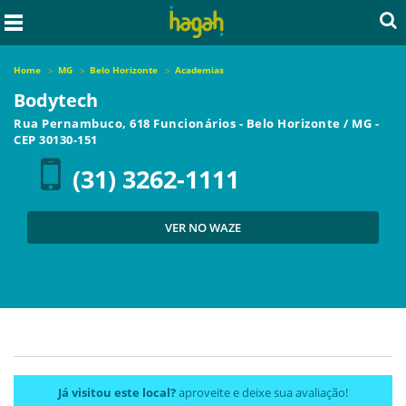
Home
MG
Belo Horizonte
Academias
Bodytech
Rua Pernambuco, 618 Funcionários
-
Belo Horizonte
/
MG
-
CEP
30130-151
(31) 3262-1111
VER NO WAZE
Já visitou este local?
aproveite e deixe sua avaliação!