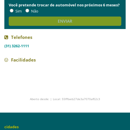
Você pretende trocar de automóvel nos próximos 6 meses?
Sim
Não
ENVIAR
Telefones
(31) 3262-1111
Facilidades
Aberto desde: | Local: 55fffaeb27de3a7070af02c3
cidades