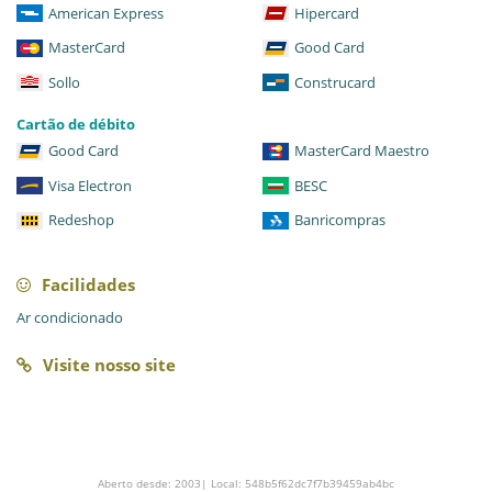
American Express
Hipercard
MasterCard
Good Card
Sollo
Construcard
Cartão de débito
Good Card
MasterCard Maestro
Visa Electron
BESC
Redeshop
Banricompras
Facilidades
Ar condicionado
Visite nosso site
Aberto desde: 2003| Local: 548b5f62dc7f7b39459ab4bc