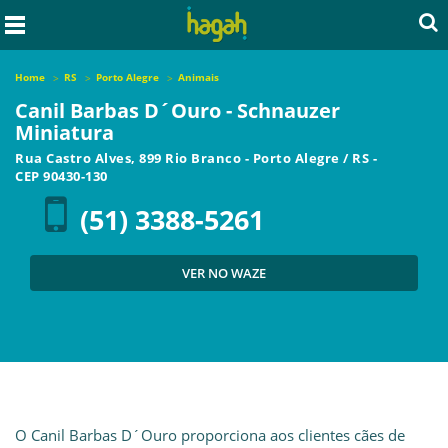
Home
RS
Porto Alegre
Animais
Canil Barbas D´Ouro - Schnauzer
Miniatura
Rua Castro Alves, 899 Rio Branco
-
Porto Alegre
/
RS
-
CEP
90430-130
(51) 3388-5261
VER NO WAZE
O Canil Barbas D´Ouro proporciona aos clientes cães de