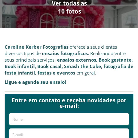
Ver todas as
Ver todas as
Ver todas as
Ver todas as
Ver todas as
Ver todas as
Ver todas as
Ver todas as
Ver todas as
Ver todas as
10 fotos
10 fotos
10 fotos
10 fotos
10 fotos
10 fotos
10 fotos
10 fotos
10 fotos
10 fotos
Caroline Kerber Fotografias
oferece a seus clientes
diversos tipos de
ensaios fotográficos.
Realizando entre
seus principais serviços,
ensaios externos, Book gestante,
Book infantil, Book casal, Smash the Cake, fotografia de
festa infantil, festas e eventos
em geral.
Ligue e agende seu ensaio!
Entre em contato e receba novidades por
Já visitou este local?
aproveite e deixe sua avaliação!
e-mail:
Avaliações
AVALIE ESTE LOCAL