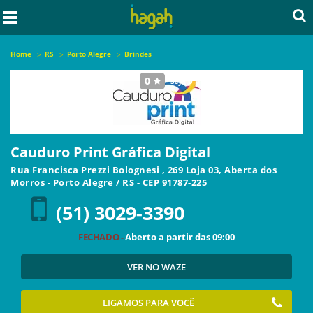
Home
RS
Porto Alegre
Brindes
0
seja o primeiro a avaliar este local
Cauduro Print Gráfica Digital
Rua Francisca Prezzi Bolognesi , 269 Loja 03, Aberta dos
Morros
-
Porto Alegre
/
RS
- CEP
91787-225
(51) 3029-3390
FECHADO -
Aberto a partir das
09:00
VER NO WAZE
LIGAMOS PARA VOCÊ