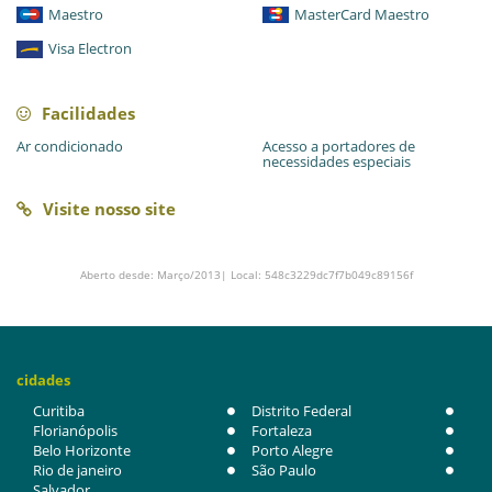
Maestro
MasterCard Maestro
Visa Electron
Facilidades
Ar condicionado
Acesso a portadores de
necessidades especiais
Visite nosso site
Aberto desde: Março/2013| Local: 548c3229dc7f7b049c89156f
cidades
Curitiba
Distrito Federal
Florianópolis
Fortaleza
Belo Horizonte
Porto Alegre
Rio de janeiro
São Paulo
Salvador