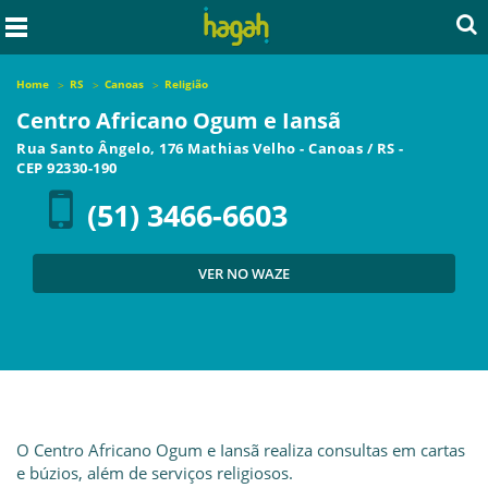
Home
RS
Canoas
Religião
Centro Africano Ogum e Iansã
Rua Santo Ângelo, 176 Mathias Velho
-
Canoas
/
RS
-
CEP
92330-190
(51) 3466-6603
VER NO WAZE
O Centro Africano Ogum e Iansã realiza consultas em cartas
e búzios, além de serviços religiosos.