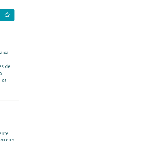
aixa
es de
o
 os
ente
egas ao