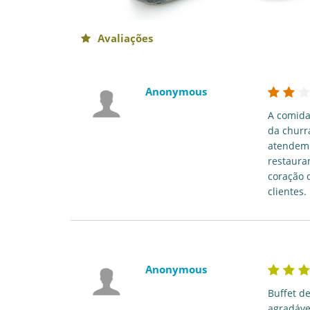
Avaliações
Anonymous
A comida
da churr
atendem 
restaura
coração 
clientes.
Anonymous
Buffet d
agradáve