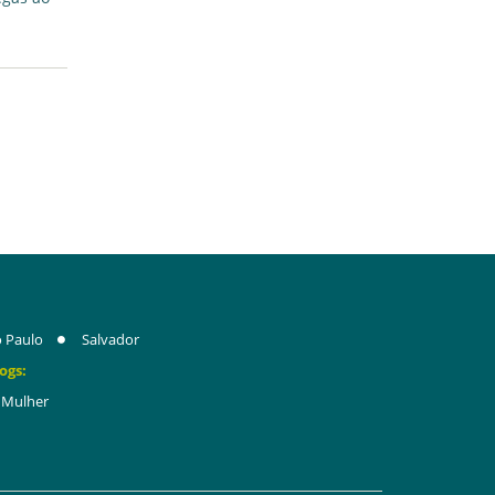
 Paulo
Salvador
ogs:
Mulher