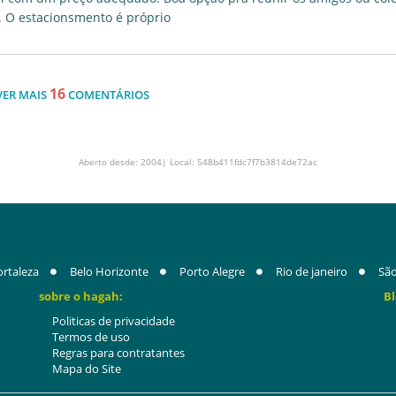
. O estacionsmento é próprio
16
VER MAIS
COMENTÁRIOS
Aberto desde: 2004| Local: 548b411fdc7f7b3814de72ac
ortaleza
Belo Horizonte
Porto Alegre
Rio de janeiro
São
sobre o hagah:
Bl
Politicas de privacidade
Termos de uso
Regras para contratantes
Mapa do Site