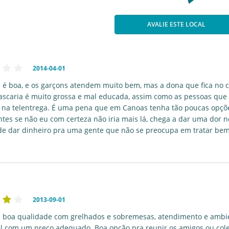
AVALIE ESTE LOCAL
2014-04-01
 é boa, e os garçons atendem muito bem, mas a dona que fica no c
ascaria é muito grossa e mal educada, assim como as pessoas que
na telentrega. É uma pena que em Canoas tenha tão poucas opçõ
ntes se não eu com certeza não iria mais lá, chega a dar uma dor n
de dar dinheiro pra uma gente que não se preocupa em tratar bem
2013-09-01
e boa qualidade com grelhados e sobremesas, atendimento e ambi
l com um preço adequado. Boa opção pra reunir os amigos ou col