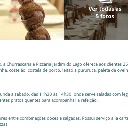
Ver todas as
Ver todas as
Ver todas as
Ver todas as
Ver todas as
5 fotos
5 fotos
5 fotos
5 fotos
5 fotos
a Churrascaria e Pizzaria Jardim do Lago oferece aos clientes 25
inha, costelão, costela de porco, leitão à pururuca, paleta de ovelh
gunda a sábado, das 11h30 às 14h30, onde serve saladas com le
rentes pratos quentes para acompanhar a refeição.
res entre combinações doces e salgadas. Possui serviço à la cart
zzas.