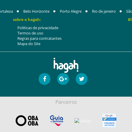
ortaleza
Belo Horizonte
Porto Alegre
Rio de janeiro
São
sobre o hagah:
Bl
Politicas de privacidade
Termos de uso
Regras para contratantes
Mapa do Site
Parceiros