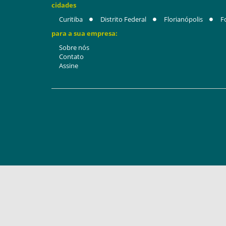
cidades
Curitiba
Distrito Federal
Florianópolis
F
para a sua empresa:
Sobre nós
Contato
Assine