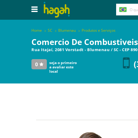
Home
SC
Blumenau
Produtos e Serviços
Comercio De Combustivei
Rua Itajaí, 2081 Vorstadt
-
Blumenau
/
SC
- CEP
890
(
seja o primeiro
0
a avaliar este
local