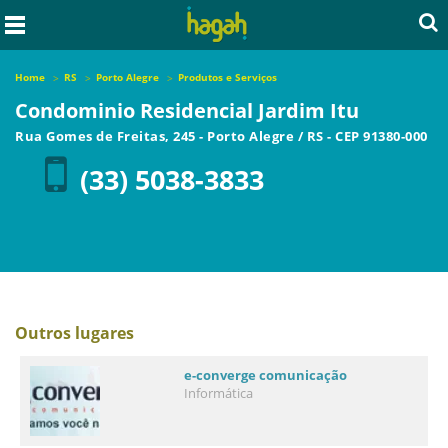
Home
RS
Porto Alegre
Produtos e Serviços
Condominio Residencial Jardim Itu
Rua Gomes de Freitas, 245
-
Porto Alegre
/
RS
- CEP
91380-000
(33) 5038-3833
Outros lugares
e-converge comunicação
Informática