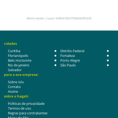
Aberto desde: | Local: 548f6479dc7f7b624499c5d0
cidades
Curitiba
Distrito Federal
Florianópolis
Fortaleza
Belo Horizonte
Porto Alegre
Rio de janeiro
São Paulo
Salvador
para a sua empresa:
Sobre nós
Contato
Assine
sobre o hagah:
Politicas de privacidade
Termos de uso
Regras para contratantes
Mapa do Site