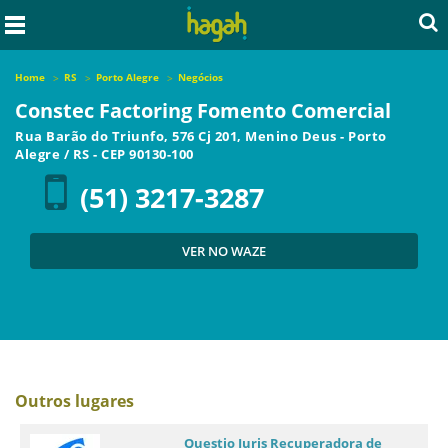
Home
RS
Porto Alegre
Negócios
Constec Factoring Fomento Comercial
Rua Barão do Triunfo, 576 Cj 201, Menino Deus
-
Porto
Alegre
/
RS
- CEP
90130-100
(51) 3217-3287
VER NO WAZE
Outros lugares
Questio Juris Recuperadora de