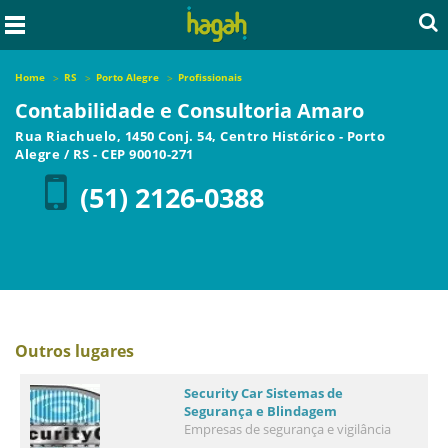
Home
RS
Porto Alegre
Profissionais
Contabilidade e Consultoria Amaro
Rua Riachuelo, 1450 Conj. 54, Centro Histórico
-
Porto
Alegre
/
RS
- CEP
90010-271
(51) 2126-0388
Outros lugares
Security Car Sistemas de
Segurança e Blindagem
Empresas de segurança e vigilância