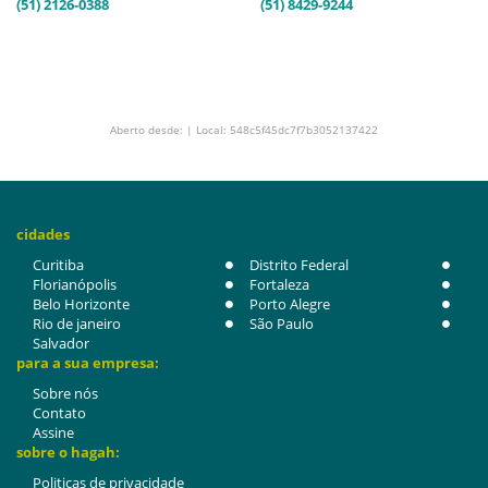
(51) 2126-0388
(51) 8429-9244
Aberto desde: | Local: 548c5f45dc7f7b3052137422
cidades
Curitiba
Distrito Federal
Florianópolis
Fortaleza
Belo Horizonte
Porto Alegre
Rio de janeiro
São Paulo
Salvador
para a sua empresa:
Sobre nós
Contato
Assine
sobre o hagah:
Politicas de privacidade