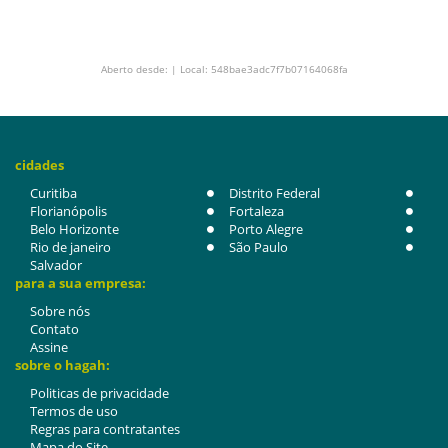
Aberto desde: | Local: 548bae3adc7f7b07164068fa
cidades
Curitiba
Distrito Federal
Florianópolis
Fortaleza
Belo Horizonte
Porto Alegre
Rio de janeiro
São Paulo
Salvador
para a sua empresa:
Sobre nós
Contato
Assine
sobre o hagah:
Politicas de privacidade
Termos de uso
Regras para contratantes
Mapa do Site