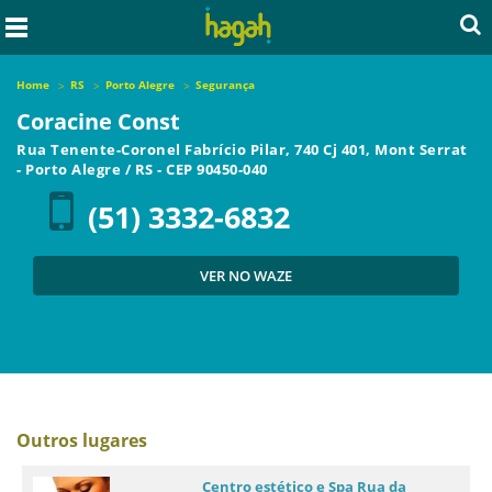
Home
RS
Porto Alegre
Segurança
Coracine Const
Rua Tenente-Coronel Fabrício Pilar, 740 Cj 401, Mont Serrat
-
Porto Alegre
/
RS
- CEP
90450-040
(51) 3332-6832
VER NO WAZE
Outros lugares
Centro estético e Spa Rua da