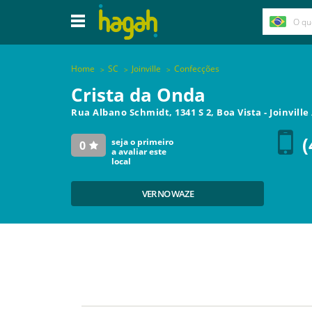
Home
SC
Joinville
Confecções
Crista da Onda
Rua Albano Schmidt, 1341 S 2, Boa Vista
-
Joinville
(
seja o primeiro
0
a avaliar este
local
VER NO WAZE