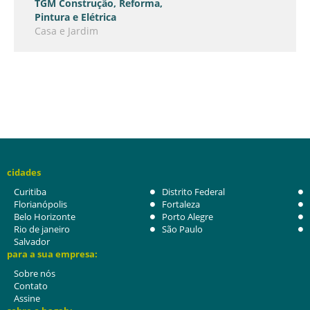
TGM Construção, Reforma,
Pintura e Elétrica
Casa e Jardim
cidades
Curitiba
Distrito Federal
Florianópolis
Fortaleza
Belo Horizonte
Porto Alegre
Rio de janeiro
São Paulo
Salvador
para a sua empresa:
Sobre nós
Contato
Assine