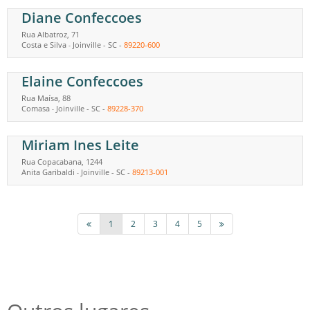
Diane Confeccoes
Rua Albatroz, 71
Costa e Silva
Joinville
-
SC
-
89220-600
-
Elaine Confeccoes
Rua Maísa, 88
Comasa
Joinville
-
SC
-
89228-370
-
Miriam Ines Leite
Rua Copacabana, 1244
Anita Garibaldi
Joinville
-
SC
-
89213-001
-
1
2
3
4
5