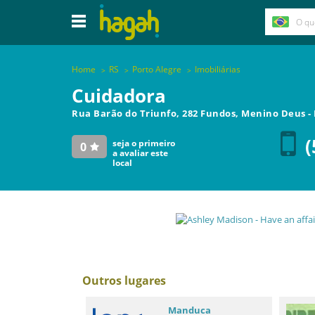
Home
RS
Porto Alegre
Imobiliárias
Cuidadora
Rua Barão do Triunfo, 282 Fundos, Menino Deus
-
(
seja o primeiro
0
a avaliar este
local
Outros lugares
Manduca