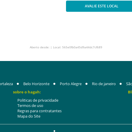
AVALIE ESTE LOCAL
Aberto desde: | Local: 565e0fb0a45d9a44dc7cf689
ortaleza
Belo Horizonte
Porto Alegre
Rio de janeiro
São
sobre o hagah:
Bl
Politicas de privacidade
Termos de uso
Regras para contratantes
Mapa do Site