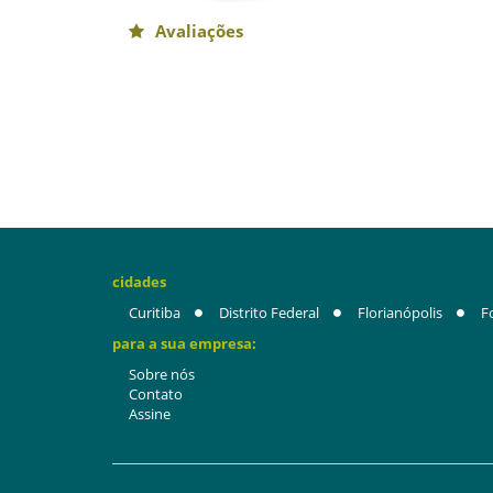
Avaliações
cidades
Curitiba
Distrito Federal
Florianópolis
F
para a sua empresa:
Sobre nós
Contato
Assine