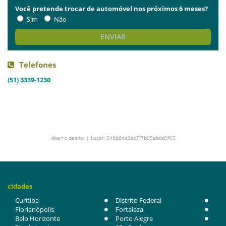
Você pretende trocar de automóvel nos próximos 6 meses?
Sim
Não
ENVIAR
Telefones
(51) 3339-1230
Aberto desde: | Local: 548b8da3dc7f7b05abdd9f65
cidades
Curitiba
Distrito Federal
Florianópolis
Fortaleza
Belo Horizonte
Porto Alegre