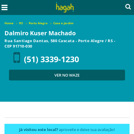
Home
RS
Porto Alegre
Casa e Jardim
Dalmiro Kuser Machado
Rua Santiago Dantas, 580 Cascata
-
Porto Alegre
/
RS
-
CEP
91710-030
(51) 3339-1230
VER NO WAZE
Já visitou este local?
aproveite e deixe sua avaliação!