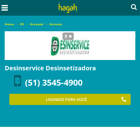
Home
RS
Gravataí
Animais
0
seja o primeiro a avaliar este local
Desinservice Desinsetizadora
(51) 3545-4900
LIGAMOS PARA VOCÊ