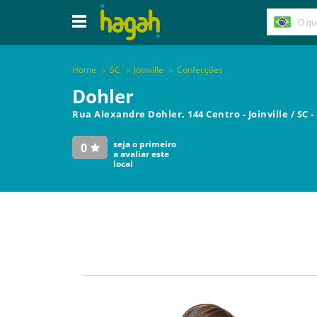
Home
SC
Joinville
Confecções
Dohler
Rua Alexandre Dohler, 144 Centro
-
Joinville
/
SC
-
seja o primeiro
0
a avaliar este
local