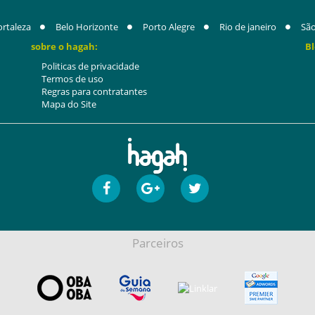
ortaleza
Belo Horizonte
Porto Alegre
Rio de janeiro
São
sobre o hagah:
Bl
Politicas de privacidade
Termos de uso
Regras para contratantes
Mapa do Site
Parceiros