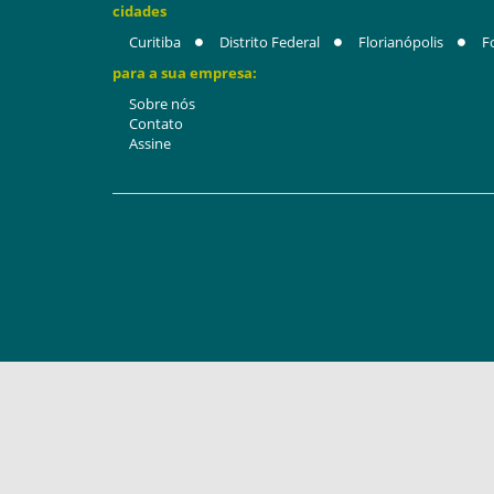
cidades
Curitiba
Distrito Federal
Florianópolis
F
para a sua empresa:
Sobre nós
Contato
Assine