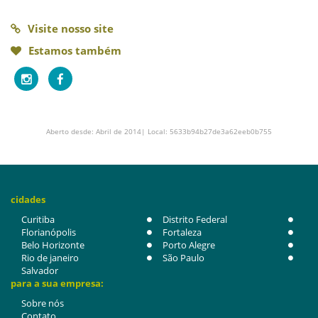
Visite nosso site
Estamos também
Aberto desde: Abril de 2014| Local: 5633b94b27de3a62eeb0b755
cidades
Curitiba
Distrito Federal
Florianópolis
Fortaleza
Belo Horizonte
Porto Alegre
Rio de janeiro
São Paulo
Salvador
para a sua empresa:
Sobre nós
Contato