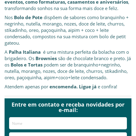
eventos, como formaturas, casamentos e aniversários
,
transformando sonhos na sua forma mais doce e feliz.
Nos
Bolo de Pote
dispõem de sabores como branquinho +
negrinho, nutella, morango, nozes, doce de leite, churros,
stikadinho, oreo, paçoquinha, aipim + coco + leite
condensado, compostos na sua mistura com bolo de petit
gateou.
A
Palha Italiana
é uma mistura perfeita da bolacha com o
brigadeiro. Os
Brownies
são de chocolate branco e preto. Já
os
Bolos e Tortas
podem ser de branquinho+negrinho,
nutella, morango, nozes, doce de leite, churros, stikadinho,
oreo, paçoquinha, aipim+coco+leite condensado.
Atendem apenas por
encomenda. Ligue já
e confira!
Entre em contato e receba novidades por
Já visitou este local?
aproveite e deixe sua avaliação!
e-mail:
Avaliações
AVALIE ESTE LOCAL