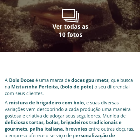
Ver todas as
Ver todas as
Ver todas as
Ver todas as
Ver todas as
Ver todas as
Ver todas as
Ver todas as
Ver todas as
Ver todas as
10 fotos
10 fotos
10 fotos
10 fotos
10 fotos
10 fotos
10 fotos
10 fotos
10 fotos
10 fotos
A
Dois Doces
é uma marca de
doces gourmets
, que busca
na
Misturinha Perfeita, (bolo de pote)
o seu diferencial
com seus clientes.
A
mistura de brigadeiro com bolo,
e suas diversas
variações vem descobrindo a cada produção uma maneira
gostosa e criativa de adoçar seus seguidores. Munida de
deliciosas tortas, bolos, brigadeiros tradicionais e
gourmets, palha italiana, brownies
entre outras doçuras,
a empresa oferece o serviço de p
ersonalização de