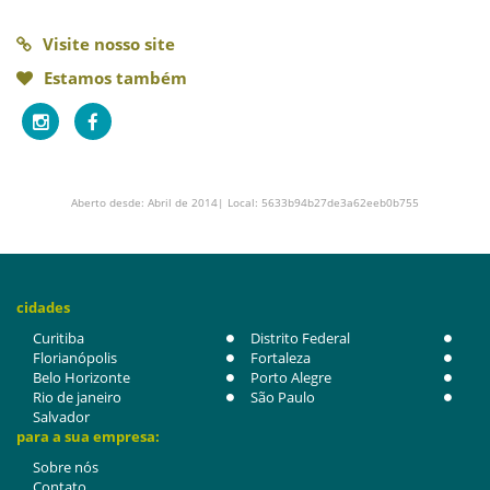
Visite nosso site
Estamos também
Aberto desde: Abril de 2014| Local: 5633b94b27de3a62eeb0b755
cidades
Curitiba
Distrito Federal
Florianópolis
Fortaleza
Belo Horizonte
Porto Alegre
Rio de janeiro
São Paulo
Salvador
para a sua empresa:
Sobre nós
Contato