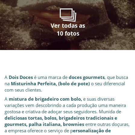
Ver todas as
Ver todas as
Ver todas as
Ver todas as
Ver todas as
Ver todas as
Ver todas as
Ver todas as
Ver todas as
Ver todas as
10 fotos
10 fotos
10 fotos
10 fotos
10 fotos
10 fotos
10 fotos
10 fotos
10 fotos
10 fotos
A
Dois Doces
é uma marca de
doces gourmets
, que busca
na
Misturinha Perfeita, (bolo de pote)
o seu diferencial
com seus clientes.
A
mistura de brigadeiro com bolo,
e suas diversas
variações vem descobrindo a cada produção uma maneira
gostosa e criativa de adoçar seus seguidores. Munida de
deliciosas tortas, bolos, brigadeiros tradicionais e
gourmets, palha italiana, brownies
entre outras doçuras,
a empresa oferece o serviço de p
ersonalização de