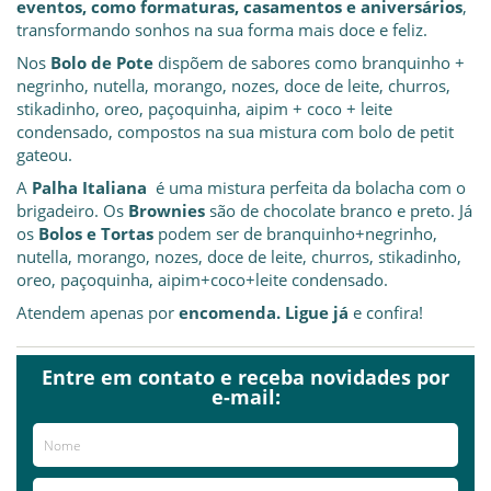
eventos, como formaturas, casamentos e aniversários
,
transformando sonhos na sua forma mais doce e feliz.
Nos
Bolo de Pote
dispõem de sabores como branquinho +
negrinho, nutella, morango, nozes, doce de leite, churros,
stikadinho, oreo, paçoquinha, aipim + coco + leite
condensado, compostos na sua mistura com bolo de petit
gateou.
A
Palha Italiana
é uma mistura perfeita da bolacha com o
brigadeiro. Os
Brownies
são de chocolate branco e preto. Já
os
Bolos e Tortas
podem ser de branquinho+negrinho,
nutella, morango, nozes, doce de leite, churros, stikadinho,
oreo, paçoquinha, aipim+coco+leite condensado.
Atendem apenas por
encomenda. Ligue já
e confira!
Entre em contato e receba novidades por
Já visitou este local?
aproveite e deixe sua avaliação!
e-mail:
Avaliações
AVALIE ESTE LOCAL