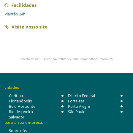
Facilidades
Plantão 24h
Visite nosso site
Aberto desde: | Local: 548b9bfedc7f7b0620a4e786por morais25
cidades
Curitiba
Distrito Federal
Florianópolis
Fortaleza
Belo Horizonte
Porto Alegre
Rio de janeiro
São Paulo
Salvador
para a sua empresa:
Sobre nós