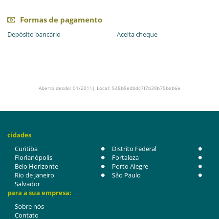
Formas de pagamento
Depósito bancário
Aceita cheque
Aberto desde: 01/2011| Local: 548b5edbdc7f7b39b75bab6e
cidades
Curitiba
Distrito Federal
Florianópolis
Fortaleza
Belo Horizonte
Porto Alegre
Rio de janeiro
São Paulo
Salvador
para a sua empresa:
Sobre nós
Contato