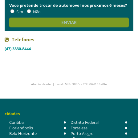
Você pretende trocar de automóvel nos próximos 6 meses?
Sim
Não
ENVIAR
Telefones
(47) 3330-8444
Aberto desde: | Local: 548c3840dc7f7b064145a0fe
cidades
Curitiba
Distrito Federal
Florianópolis
Fortaleza
Belo Horizonte
Porto Alegre