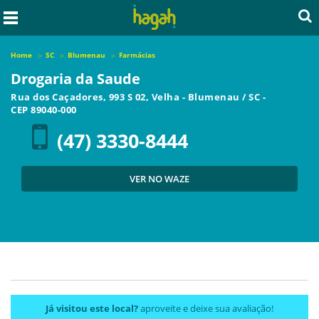
Home
SC
Blumenau
Farmácias
Drogaria da Saude
Rua dos Caçadores, 993 S 02, Velha
-
Blumenau
/
SC
-
CEP
89040-000
(47) 3330-8444
VER NO WAZE
Já visitou este local?
aproveite e deixe sua avaliação!