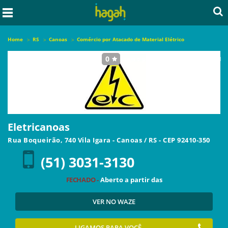
Home
RS
Canoas
Comércio por Atacado de Material Elétrico
0
seja o primeiro a avaliar este local
Eletricanoas
Rua Boqueirão, 740 Vila Igara
-
Canoas
/
RS
- CEP
92410-350
(51) 3031-3130
FECHADO -
Aberto a partir das
VER NO WAZE
LIGAMOS PARA VOCÊ