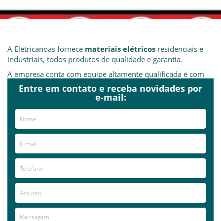
A Eletricanoas fornece
materiais elétricos
residenciais e
industriais, todos produtos de qualidade e garantia.
A empresa conta com equipe altamente qualificada e com
vasto conhecimento técnico dos produtos comercializados.
Entre em contato e receba novidades por
e-mail:
Dentre os itens que disponibiliza
estão:
lâmpadas
,
cabos
,
contatores
,
disjuntores
,
fusíveis
,
tomadas
,
reatores
e muito mais.
Eletricanoas trabalha com visitas técnicas a clientes,
entre em contato pelo ligue grátis e solicite.
Já visitou este local?
aproveite e deixe sua avaliação!
Avaliações