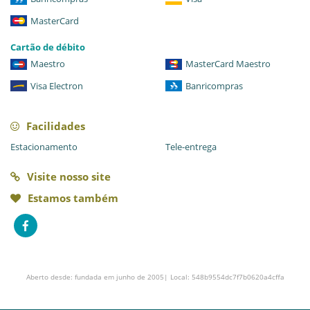
MasterCard
Cartão de débito
Maestro
MasterCard Maestro
Visa Electron
Banricompras
Facilidades
Estacionamento
Tele-entrega
Visite nosso site
Estamos também
Aberto desde: fundada em junho de 2005| Local: 548b9554dc7f7b0620a4cffa