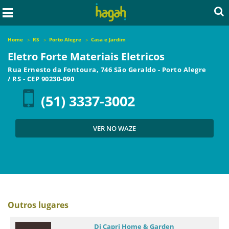
Home
RS
Porto Alegre
Casa e Jardim
Eletro Forte Materiais Eletricos
Rua Ernesto da Fontoura, 746 São Geraldo
-
Porto Alegre
/
RS
- CEP
90230-090
(51) 3337-3002
VER NO WAZE
Outros lugares
Di Capri Home & Garden