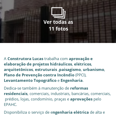
Ver todas as
Ver todas as
Ver todas as
Ver todas as
Ver todas as
Ver todas as
Ver todas as
Ver todas as
Ver todas as
Ver todas as
Ver todas as
11 fotos
11 fotos
11 fotos
11 fotos
11 fotos
11 fotos
11 fotos
11 fotos
11 fotos
11 fotos
11 fotos
A
Construtora Lucas
trabalha com
aprovação e
elaboração de projetos hidráulicos
,
elétricos
,
arquitetônicos
,
estruturais
,
paisagismo
,
urbanismo
,
Plano de Prevenção contra Incêndio
(PPCI),
Levantamento Topográfico
e
Engenharia
.
Dedica-se também à manutenção de
reformas
residenciais
, comerciais, industriais, bancárias, comerciais,
prédios, lojas, condomínio, praças e
aprovações
pelo
EPAHC.
Disponibiliza o serviço de e
ngenharia elétrica
de alta e