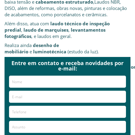
baixa tensão e
cabeamento estruturado
,Laudos NBR,
DISO, além de reformas, obras novas, pinturas e colocação
de acabamentos, como porcelanatos e cerâmicas.
Além disso, atua com
laudo técnico de inspeção
predial
,
laudo de marquises
,
levantamentos
fotográficos
, e laudos em geral.
Realiza ainda
desenho de
mobiliário
e
luminotécnica
(estudo da luz).
A empresa conta com equipe
Entre em contato e receba novidades por
de
Arquitetos
,
Engenheiros
,
Topógrafo
,
Projetistas
e
Deco
e-mail:
mão de obra qualificada.
Construtora Lucas presta atendimento de segunda a
domingo.
Atende em Grande Porto Alegre, Litoral e Rio de Janeiro.
Já visitou este local?
aproveite e deixe sua avaliação!
Avaliações