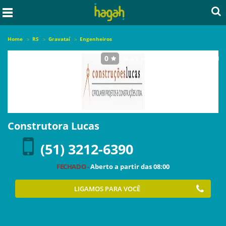
Home
RS
Gravataí
Engenheiros
0
seja o primeiro a avaliar este local
Construtora Lucas
(51) 3212-6390
FECHADO -
Aberto a partir das
08:00
LIGAMOS PARA VOCÊ