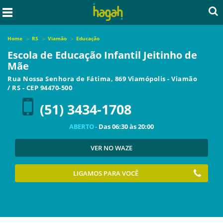
Home
RS
Viamão
Educação
Escola de Educação Infantil Jeitinho de
Mãe
Rua Nossa Senhora de Fátima, 869 Viamópolis
-
Viamão
/
RS
- CEP
94470-500
(51) 3434-1708
ABERTO -
Das
06:30
às
20:00
VER NO WAZE
LIGAMOS PARA VOCÊ