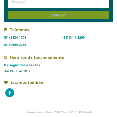
ENVIAR
Telefones
(51) 3434-1708
(51) 3444-1205
(51) 9699-2235
Horários de funcionamento
De segundas a sextas
das 06:30 às 20:00
Estamos também
Aberto desde: | Local: 548c50ccdc7f7b2b913e1aa8