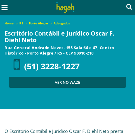
Home
RS
Porto Alegre
Advogados
Escritório Contábil e Jurídico Oscar F.
Diehl Neto
Rua General Andrade Neves, 155 Sala 66 e 67, Centro
Histórico
-
Porto Alegre
/
RS
- CEP
90010-210
(51) 3228-1227
VER NO WAZE
O Escritório Contábil e Jurídico Oscar F. Diehl Neto presta