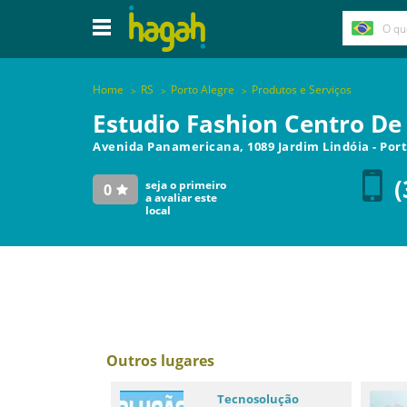
Home
RS
Porto Alegre
Produtos e Serviços
Estudio Fashion Centro De
Avenida Panamericana, 1089 Jardim Lindóia
-
Port
(
seja o primeiro
0
a avaliar este
local
Outros lugares
Tecnosolução