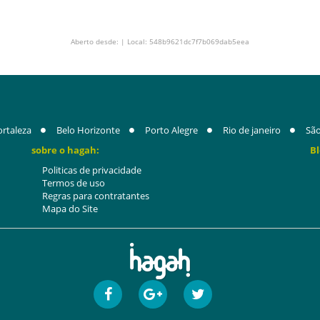
Aberto desde: | Local: 548b9621dc7f7b069dab5eea
ortaleza
Belo Horizonte
Porto Alegre
Rio de janeiro
São
sobre o hagah:
Bl
Politicas de privacidade
Termos de uso
Regras para contratantes
Mapa do Site