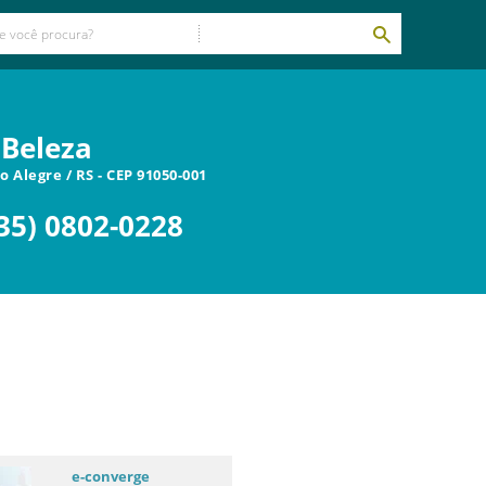
 Beleza
o Alegre
/
RS
- CEP
91050-001
35) 0802-0228
e-converge