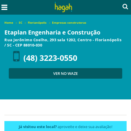
Home
SC
Florianópolis
Empresas construtoras
Etaplan Engenharia e Construção
Rua Jerônimo Coelho, 293 sala 1202, Centro
-
Florianópolis
/
SC
- CEP
88010-030
(48) 3223-0550
VER NO WAZE
Já visitou este local?
aproveite e deixe sua avaliação!