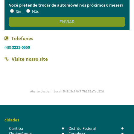
Você pretende trocar de automóvel nos próximos 6 meses?
Sim
Não
ENVIAR
Telefones
(48) 3223-0550
Visite nosso site
Aberto desde: | Local: 548b5c6fdc7f7b399a7eb32d
cidades
Curitiba
Distrito Federal
Florianópolis
Fortaleza