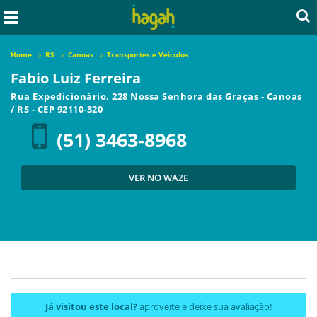
Home
RS
Canoas
Transportes e Veículos
Fabio Luiz Ferreira
Rua Expedicionário, 228 Nossa Senhora das Graças
-
Canoas
/
RS
- CEP
92110-320
(51) 3463-8968
VER NO WAZE
Já visitou este local?
aproveite e deixe sua avaliação!