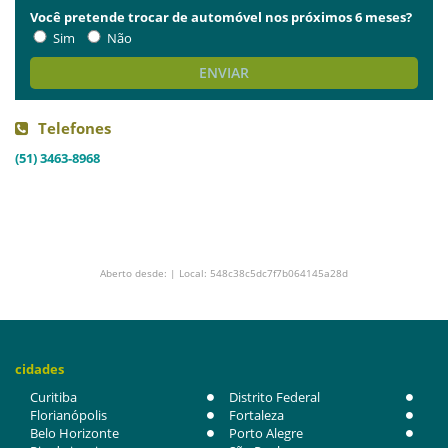
Você pretende trocar de automóvel nos próximos 6 meses?
Sim
Não
ENVIAR
Telefones
(51) 3463-8968
Aberto desde: | Local: 548c38c5dc7f7b064145a28d
cidades
Curitiba
Distrito Federal
Florianópolis
Fortaleza
Belo Horizonte
Porto Alegre