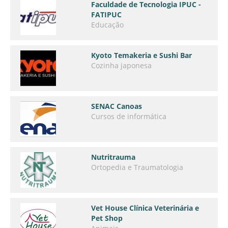
Faculdade de Tecnologia IPUC -
FATIPUC
Educação
Kyoto Temakeria e Sushi Bar
Cozinha japonesa
SENAC Canoas
Cursos de informática
Nutritrauma
Ortopedia e Traumatologia
Vet House Clínica Veterinária e
Pet Shop