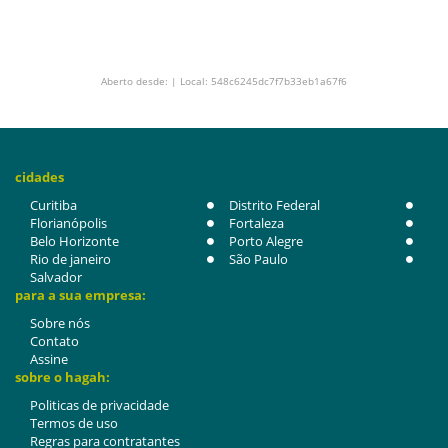
Aberto desde: | Local: 548c6245dc7f7b33eb1a67f6
cidades
Curitiba
Distrito Federal
Florianópolis
Fortaleza
Belo Horizonte
Porto Alegre
Rio de janeiro
São Paulo
Salvador
para a sua empresa:
Sobre nós
Contato
Assine
sobre o hagah:
Politicas de privacidade
Termos de uso
Regras para contratantes