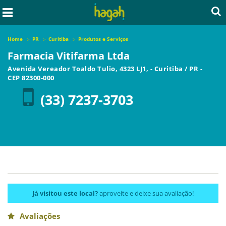
Home
PR
Curitiba
Produtos e Serviços
Farmacia Vitifarma Ltda
Avenida Vereador Toaldo Tulio, 4323 LJ1,
-
Curitiba
/
PR
-
CEP
82300-000
(33) 7237-3703
Já visitou este local?
aproveite e deixe sua avaliação!
Avaliações