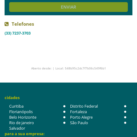
ENVIAR
Telefones
(33) 7237-3703
Aberto desde: | Local: 548b95c2dc7f7b06c549f6b1
cidades
Curitiba
Distrito Federal
Florianópolis
Fortaleza
Belo Horizonte
Porto Alegre
Rio de janeiro
São Paulo
Salvador
para a sua empresa: