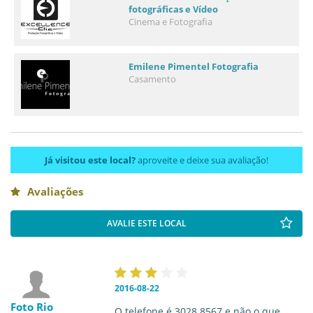
fotográficas e Vídeo
Cinema e Fotografia
Emilene Pimentel Fotografia
Casamento
Já visitou este local?
aproveite e deixe sua avaliação!
Avaliações
AVALIE ESTE LOCAL
2016-08-22
Foto Rio
O telefone é 3028.8567 e não o que