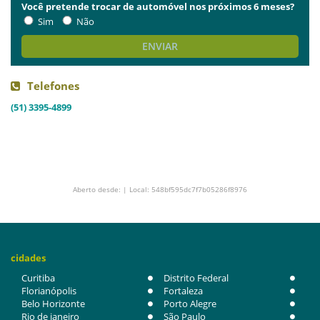
Você pretende trocar de automóvel nos próximos 6 meses?
Sim
Não
ENVIAR
Telefones
(51) 3395-4899
Aberto desde: | Local: 548bf595dc7f7b05286f8976
cidades
Curitiba
Distrito Federal
Florianópolis
Fortaleza
Belo Horizonte
Porto Alegre
Rio de janeiro
São Paulo