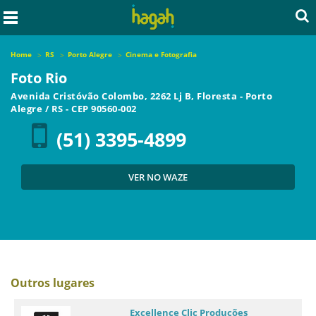
Home
RS
Porto Alegre
Cinema e Fotografia
Foto Rio
Avenida Cristóvão Colombo, 2262 Lj B, Floresta
-
Porto
Alegre
/
RS
- CEP
90560-002
(51) 3395-4899
VER NO WAZE
Outros lugares
Excellence Clic Produções