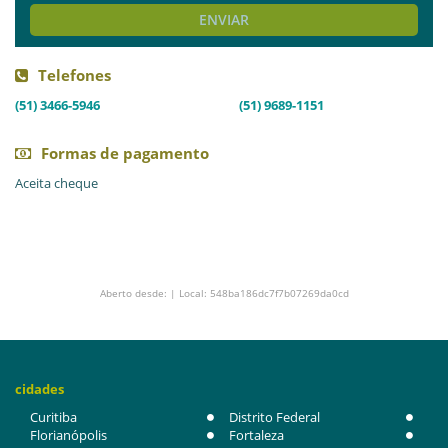
ENVIAR
Telefones
(51) 3466-5946
(51) 9689-1151
Formas de pagamento
Aceita cheque
Aberto desde: | Local: 548ba186dc7f7b07269da0cd
cidades
Curitiba
Distrito Federal
Florianópolis
Fortaleza