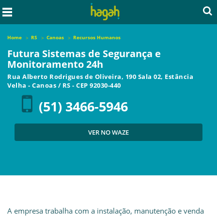
Home
RS
Canoas
Recursos Humanos
Futura Sistemas de Segurança e
Monitoramento 24h
Rua Alberto Rodrigues de Oliveira, 190 Sala 02, Estância
Velha
-
Canoas
/
RS
- CEP
92030-440
(51) 3466-5946
VER NO WAZE
A empresa trabalha com a instalação, manutenção e venda