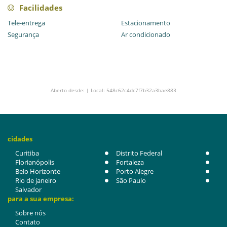
Facilidades
Tele-entrega
Estacionamento
Segurança
Ar condicionado
Aberto desde: | Local: 548c62c4dc7f7b32a3bae883
cidades
Curitiba
Distrito Federal
Florianópolis
Fortaleza
Belo Horizonte
Porto Alegre
Rio de janeiro
São Paulo
Salvador
para a sua empresa:
Sobre nós
Contato