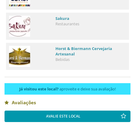
Sakura
Restaurantes
Horst & Biermann Cervejaria
Artesanal
Bebidas
Já visitou este local?
aproveite e deixe sua avaliação!
Avaliações
AVALIE ESTE LOCAL