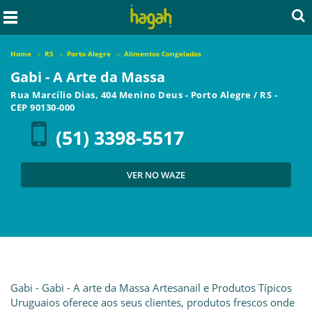
Home
RS
Porto Alegre
Alimentos Congelados
Gabi - A Arte da Massa
Rua Marcílio Dias, 404 Menino Deus
-
Porto Alegre
/
RS
-
CEP
90130-000
(51) 3398-5517
VER NO WAZE
Gabi - Gabi - A arte da Massa Artesanail e Produtos Típicos
Uruguaios oferece aos seus clientes, produtos frescos onde