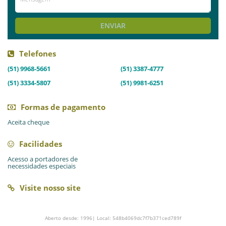
AVALIE ESTE LOCAL
ENVIAR
Telefones
(51) 9968-5661
(51) 3387-4777
(51) 3334-5807
(51) 9981-6251
Formas de pagamento
Aceita cheque
Facilidades
Acesso a portadores de
necessidades especiais
Visite nosso site
Aberto desde: 1996| Local: 548b4069dc7f7b371ced789f