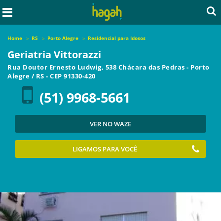
Home
RS
Porto Alegre
Residencial para Idosos
Geriatria Vittorazzi
Rua Doutor Ernesto Ludwig, 538 Chácara das Pedras
-
Porto
Alegre
/
RS
- CEP
91330-420
(51) 9968-5661
VER NO WAZE
LIGAMOS PARA VOCÊ