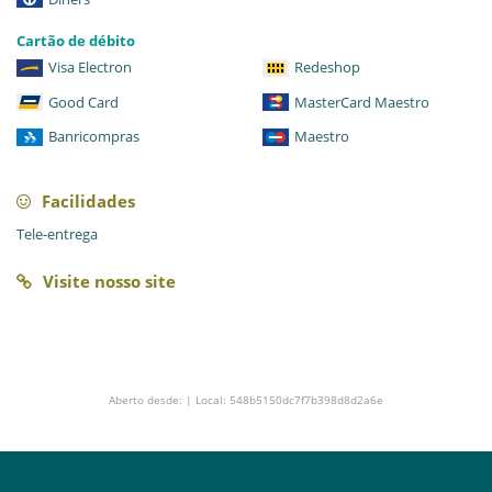
Cartão de débito
Visa Electron
Redeshop
Good Card
MasterCard Maestro
Banricompras
Maestro
Facilidades
Tele-entrega
Visite nosso site
Aberto desde: | Local: 548b5150dc7f7b398d8d2a6e