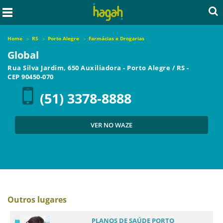
Home
RS
Porto Alegre
Farmácias e Drogarias
Global
Rua Silva Jardim, 650 Auxiliadora
-
Porto Alegre
/
RS
-
CEP
90450-070
(51) 3378-8888
VER NO WAZE
Outros lugares
PLANOS DE SAÚDE PORTO