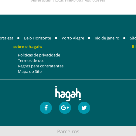
Aberto desde: | Local: 548b40fddc7f7b37f0c06968
ortaleza
Belo Horizonte
Porto Alegre
Rio de janeiro
São
sobre o hagah:
Bl
Politicas de privacidade
Termos de uso
Regras para contratantes
Mapa do Site
Parceiros