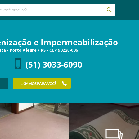
ienização e Impermeabilização
esta
-
Porto Alegre
/
RS
- CEP
90220-006
(51) 3033-6090
LIGAMOS PARA VOCÊ