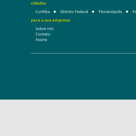
cidades
Curitiba
Distrito Federal
Florianópolis
F
para a sua empresa:
Sobre nós
Contato
Assine