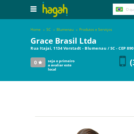
Home
SC
Blumenau
Produtos e Serviços
Grace Brasil Ltda
Rua Itajaí, 1134 Vorstadt
-
Blumenau
/
SC
- CEP
890
(
seja o primeiro
0
a avaliar este
local