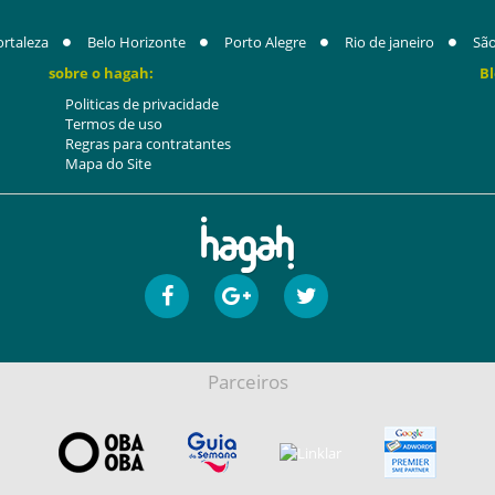
ortaleza
Belo Horizonte
Porto Alegre
Rio de janeiro
São
sobre o hagah:
Bl
Politicas de privacidade
Termos de uso
Regras para contratantes
Mapa do Site
Parceiros