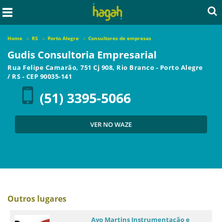
Home
RS
Porto Alegre
Consultores de empresas
Gudis Consultoria Empresarial
Rua Felipe Camarão, 751 Cj 908, Rio Branco
-
Porto Alegre
/
RS
- CEP
90035-141
(51) 3395-5066
VER NO WAZE
Outros lugares
Ayo Martins Instrumentação e